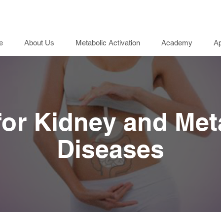
e
About Us
Metabolic Activation
Academy
Ap
for Kidney and Met
Diseases