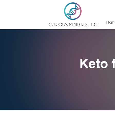
Hom
Keto 